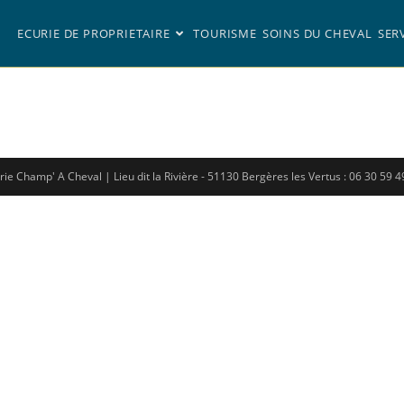
ECURIE DE PROPRIETAIRE
TOURISME
SOINS DU CHEVAL
SER
rie Champ' A Cheval | Lieu dit la Rivière - 51130 Bergères les Vertus : 06 30 59 4